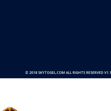
© 2018 SKYTOGEL.COM ALL RIGHTS RESERVED
V1.1