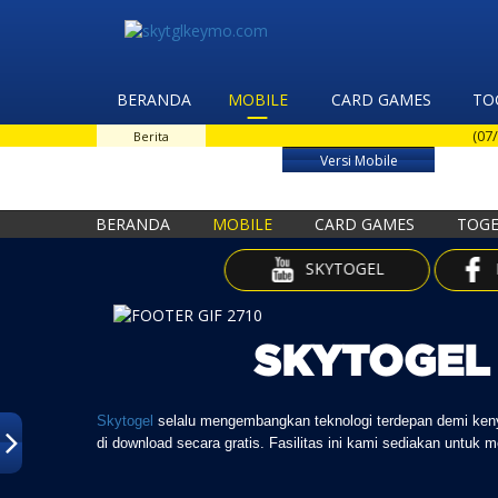
Cara Install
BERANDA
MOBILE
CARD GAMES
TO
(07/0
Berita
Versi Mobile
BERANDA
MOBILE
CARD GAMES
TOGE
BLOG RESMI
SKYTOGEL
SKYTOGEL 
Skytogel
 selalu mengembangkan teknologi terdepan demi keny
di download secara gratis. Fasilitas ini kami sediakan unt