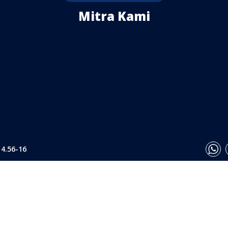
Mitra Kami
4.56-16