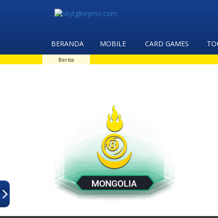
BERANDA
MOBILE
CARD GAMES
TO
Berita