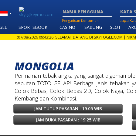
NAMA PENGGUNA
KATA 
Lupa Kat
Pengaduan Konsumen
GEL
SPORTSBOOK
CASINO
SABUNG
SLOT
AR
(07/08/2026 09:43:26) SELAMAT DATANG DI SKYTOGEL.COM | NIK
MONGOLIA
Permainan tebak angka yang sangat digemari ol
sebutan TOTO GELAP! Berbagai jenis tebakan y
Colok Bebas, Colok Bebas 2D, Colok Naga, Colok 
Kembang dan Kombinasi.
JAM TUTUP PASARAN : 19:05 WIB
JAM BUKA PASARAN : 19:25 WIB