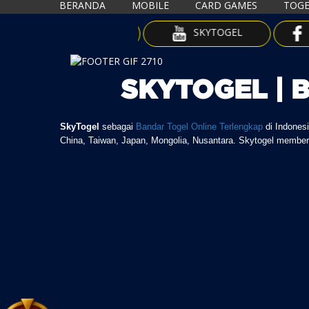
BERANDA
MOBILE
CARD GAMES
TOGE
BLOG RESMI
SKYTOGEL
SKYTOGEL | 
SkyTogel
 sebagai 
Bandar Togel Online Terlengkap
 di Indones
China, Taiwan, Japan, Mongolia, Nusantara. Skytogel member